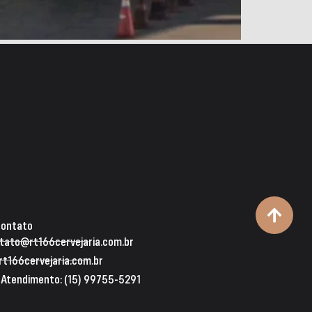
Contato
tato@rt166cervejaria.com.br
t166cervejaria.com.br
 Atendimento: (15) 99755-5291