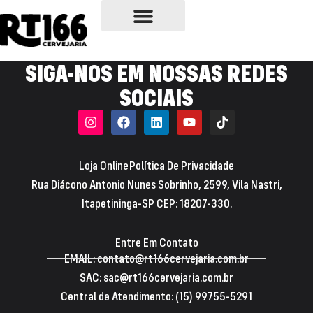
NOSSAS CERVEJAS
ONDE COMPRAR
PONTOS DE VENDA
SIGA-NOS EM NOSSAS REDES
SOCIAIS
Loja Online
Política De Privacidade
Rua Diácono Antonio Nunes Sobrinho, 2599, Vila Nastri,
Itapetininga-SP CEP: 18207-330.
Entre Em Contato
EMAIL: contato@rt166cervejaria.com.br
SAC: sac@rt166cervejaria.com.br
Central de Atendimento: (15) 99755-5291