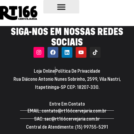
NOSSAS CERVEJAS
ONDE COMPRAR
PONTOS DE VENDA
SIGA-NOS EM NOSSAS REDES
SOCIAIS
Loja Online
Política De Privacidade
Rua Diácono Antonio Nunes Sobrinho, 2599, Vila Nastri,
Itapetininga-SP CEP: 18207-330.
Entre Em Contato
EMAIL: contato@rt166cervejaria.com.br
SAC: sac@rt166cervejaria.com.br
Central de Atendimento: (15) 99755-5291